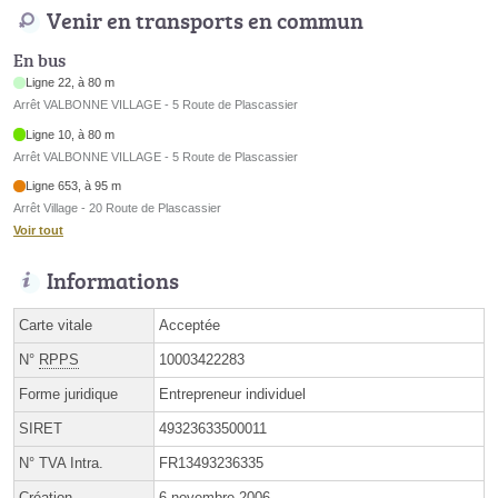
Venir en transports en commun
En bus
Ligne 22, à 80 m
Arrêt VALBONNE VILLAGE - 5 Route de Plascassier
Ligne 10, à 80 m
Arrêt VALBONNE VILLAGE - 5 Route de Plascassier
Ligne 653, à 95 m
Arrêt Village - 20 Route de Plascassier
Voir tout
Informations
Carte vitale
Acceptée
N°
RPPS
10003422283
Forme juridique
Entrepreneur individuel
SIRET
49323633500011
N° TVA Intra.
FR13493236335
Création
6 novembre 2006