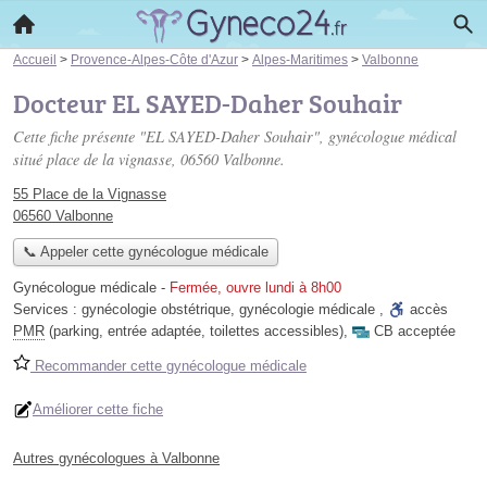
Accueil
>
Provence-Alpes-Côte d'Azur
>
Alpes-Maritimes
>
Valbonne
Docteur EL SAYED-Daher Souhair
Cette fiche présente "EL SAYED-Daher Souhair", gynécologue médical
situé
place de la vignasse
, 06560 Valbonne.
55 Place de la Vignasse
06560 Valbonne
📞 Appeler cette gynécologue médicale
Gynécologue médicale
-
Fermée, ouvre lundi à 8h00
Services :
gynécologie obstétrique
,
gynécologie médicale
,
accès
PMR
(parking, entrée adaptée, toilettes accessibles)
,
CB acceptée
Recommander cette gynécologue médicale
Améliorer cette fiche
Autres gynécologues à Valbonne