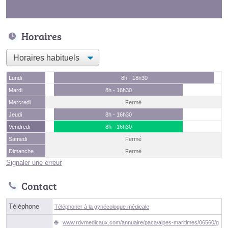
Horaires
Lundi
8h - 18h30
Mardi
8h - 16h30
Mercredi
Fermé
Jeudi
8h - 16h30
Vendredi
8h - 16h30
Samedi
Fermé
Dimanche
Fermé
Signaler une erreur
Contact
Téléphone
Téléphoner à la gynécologue médicale
www.rdvmedicaux.com/annuaire/paca/alpes-maritimes/06560/g