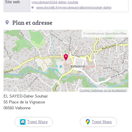
Site web
ynecologue/r6164-daher-souhair
www.doctolib.fr/gynecologue/valbonne/souhair-daher
Plan et adresse
© contributeurs OpenStreetMap
Corriger l’adresse ou la localisation
EL SAYED-Daher Souhair
55 Place de la Vignasse
06560 Valbonne
Trajet Waze
Trajet Maps