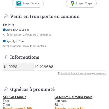
Trajet Waze
Trajet Maps
Venir en transports en commun
En bus
Ligne TAD, à 134 m
Arrêt Terassou - 1 Route de Crampagna
Ligne 1, à 51 m
Arrêt Terassou - 3 Route de Varilhes
Informations
N°
RPPS
10100293868
Éditer les informations de ma gynécologue
Gynécos à proximité
SURGA Francis
GENNAMARI Maria Paola
Foix
Fanjeaux
7 km
38 km
Fermé, ouvre à 10h
Fermée, ouvre à 8h