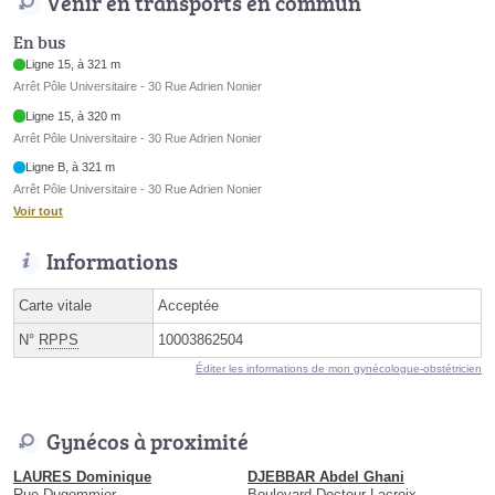
Venir en transports en commun
En bus
Ligne 15, à 321 m
Arrêt Pôle Universitaire - 30 Rue Adrien Nonier
Ligne 15, à 320 m
Arrêt Pôle Universitaire - 30 Rue Adrien Nonier
Ligne B, à 321 m
Arrêt Pôle Universitaire - 30 Rue Adrien Nonier
Voir tout
Informations
Carte vitale
Acceptée
N°
RPPS
10003862504
Éditer les informations de mon gynécologue-obstétricien
Gynécos à proximité
LAURES Dominique
DJEBBAR Abdel Ghani
Rue Dugommier
Boulevard Docteur Lacroix