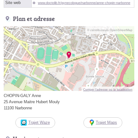
Site web
www.doctolib.fr/gynecologue/narbonne/anne-chopin-narbonne
Plan et adresse
© contributeurs OpenStreetMap
Corriger l’adresse ou la localisation
CHOPIN-GALY Anne
25 Avenue Maitre Hubert Mouly
11100 Narbonne
Trajet Waze
Trajet Maps