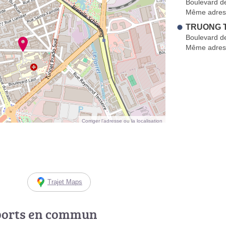
Boulevard d
Même adres
TRUONG T
Boulevard d
Même adres
Corriger l’adresse ou la localisation
Trajet Maps
ports en commun