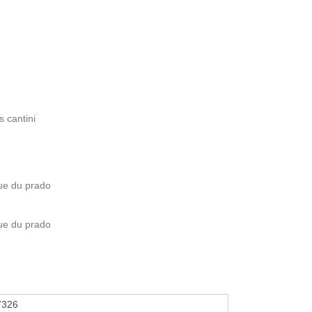
s cantini
ue du prado
ue du prado
7326