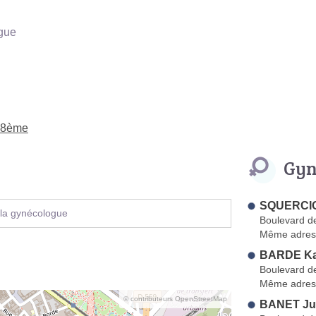
gue
e 8ème
Gyn
SQUERCI
 la gynécologue
Boulevard d
Même adres
BARDE Ka
Boulevard d
Même adres
© contributeurs OpenStreetMap
BANET Jul