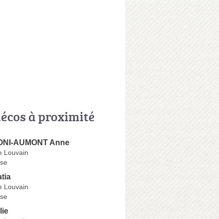
écos à proximité
ONI-AUMONT Anne
e Louvain
se
tia
e Louvain
se
ie