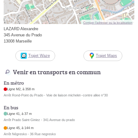
Corriger l’adresse ou la localisation
LAZARD Alexandre
345 Avenue du Prado
13008 Marseille
Trajet Waze
Trajet Maps
Venir en transports en commun
En métro
Ligne M2, à 358 m
Arrêt Rond-Point du Prado - Voie de liaison michelet--contre allee n°30
En bus
Ligne 41, à 37 m
Arrêt Prado Saint-Giniez - 341 Avenue du prado
Ligne 45, à 144 m
Arrêt Négresko - 36 Rue negresko