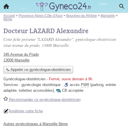
Accueil
>
Provence-Alpes-Côte d'Azur
>
Bouches-du-Rhône
>
Marseille
>
8ème
Docteur LAZARD Alexandre
Cette fiche présente "LAZARD Alexandre", gynécologue-obstétricien
situé
avenue du prado
, 13008 Marseille.
345 Avenue du Prado
13008 Marseille
📞 Appeler ce gynécologue-obstétricien
Gynécologue-obstétricien
-
Fermé, ouvre demain à 9h
Services :
gynécologie obstétrique
,
accès
PMR
(parking, entrée
adaptée, toilettes accessibles)
,
CB acceptée
Recommander ce gynécologue-obstétricien
Améliorer cette fiche
Autres gynécologues à Marseille 8ème