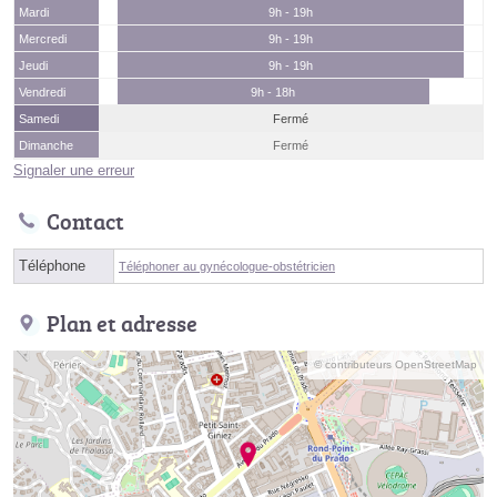
Mardi
9h - 19h
Mercredi
9h - 19h
Jeudi
9h - 19h
Vendredi
9h - 18h
Samedi
Fermé
Dimanche
Fermé
Signaler une erreur
Contact
Téléphone
Téléphoner au gynécologue-obstétricien
Plan et adresse
© contributeurs OpenStreetMap