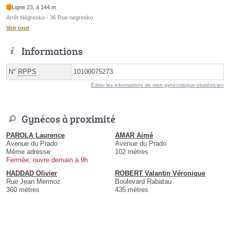
Ligne 23, à 144 m
Arrêt Négresko - 36 Rue negresko
Voir tout
Informations
N°
RPPS
10100075273
Éditer les informations de mon gynécologue-obstétricien
Gynécos à proximité
PAROLA Laurence
AMAR Aimé
Avenue du Prado
Avenue du Prado
Même adresse
102 mètres
Fermée, ouvre demain à 9h
HADDAD Olivier
ROBERT Valantin Véronique
Rue Jean Mermoz
Boulevard Rabatau
360 mètres
435 mètres