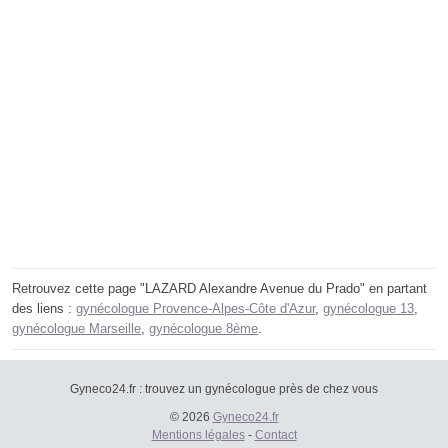
Retrouvez cette page "LAZARD Alexandre Avenue du Prado" en partant
des liens :
gynécologue Provence-Alpes-Côte d'Azur
,
gynécologue 13
,
gynécologue Marseille
,
gynécologue 8ème
.
Gyneco24.fr : trouvez un gynécologue près de chez vous
© 2026
Gyneco24.fr
Mentions légales
-
Contact