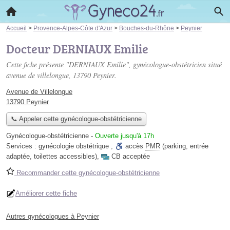
Accueil
>
Provence-Alpes-Côte d'Azur
>
Bouches-du-Rhône
>
Peynier
Docteur DERNIAUX Emilie
Cette fiche présente "DERNIAUX Emilie", gynécologue-obstétricien situé
avenue de villelongue
, 13790 Peynier.
Avenue de Villelongue
13790 Peynier
📞 Appeler cette gynécologue-obstétricienne
Gynécologue-obstétricienne
-
Ouverte jusqu'à 17h
Services :
gynécologie obstétrique
,
accès
PMR
(parking, entrée
adaptée, toilettes accessibles)
,
CB acceptée
Recommander cette gynécologue-obstétricienne
Améliorer cette fiche
Autres gynécologues à Peynier