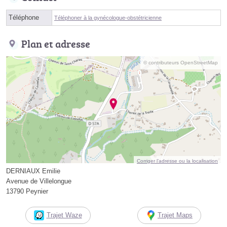
Téléphone
Téléphoner à la gynécologue-obstétricienne
Plan et adresse
© contributeurs OpenStreetMap
Corriger l’adresse ou la localisation
DERNIAUX Emilie
Avenue de Villelongue
13790 Peynier
Trajet Waze
Trajet Maps