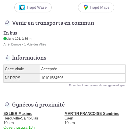
Trajet Waze
Trajet Maps
Venir en transports en commun
En bus
Ligne 101, à 36 m
Arrêt Europe - 1 Voie des Alliés
Informations
Carte vitale
Acceptée
N°
RPPS
10101584596
Éditer les informations de ma gynécologue
Gynécos à proximité
ESLIER Maxime
MARTIN-FRANCOISE Sandrine
Hérouville-Saint-Clair
Caen
10 km
10 km
Ouvert jusqu'à 18h