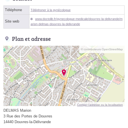
Téléphone
Téléphoner à la gynécologue
www.doctolib.fr/gynecologue-medicale/douvres-la-delivrande/m
Site web
arion-delmas-douvres-la-delivrande
Plan et adresse
© contributeurs OpenStreetMap
Corriger l’adresse ou la localisation
DELMAS Marion
3 Rue des Portes de Douvres
14440 Douvres-la-Délivrande