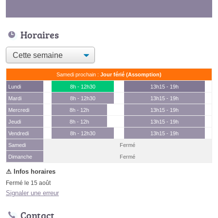
Horaires
Samedi prochain :
Jour férié (Assomption)
Lundi
8h - 12h30
13h15 - 19h
Mardi
8h - 12h30
13h15 - 19h
Mercredi
8h - 12h
13h15 - 19h
Jeudi
8h - 12h
13h15 - 19h
Vendredi
8h - 12h30
13h15 - 19h
Samedi
Fermé
(15 août)
Dimanche
Fermé
Fermé le 15 août
Signaler une erreur
Contact