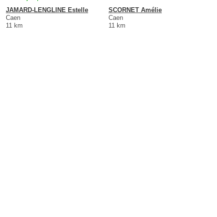
JAMARD-LENGLINE Estelle
SCORNET Amélie
Caen
Caen
11 km
11 km