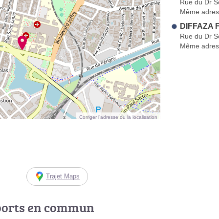
Rue du Dr S
Même adres
DIFFAZA F
Rue du Dr S
Même adres
Corriger l’adresse ou la localisation
Trajet Maps
ports en commun