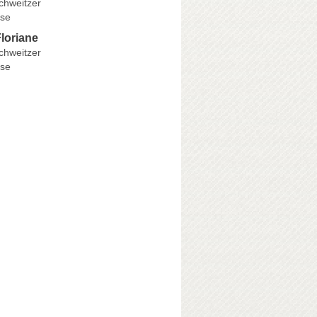
chweitzer
se
loriane
chweitzer
se