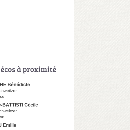
écos à proximité
E Bénédicte
chweitzer
se
BATTISTI Cécile
chweitzer
se
 Emilie