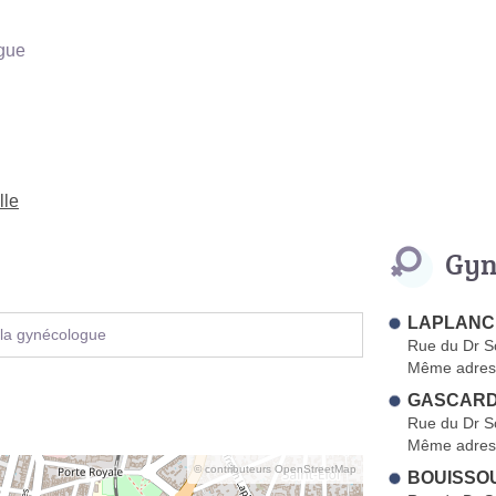
gue
lle
Gyn
LAPLANCH
 la gynécologue
Rue du Dr S
Même adres
GASCARD-
Rue du Dr S
Même adres
© contributeurs OpenStreetMap
BOUISSOU