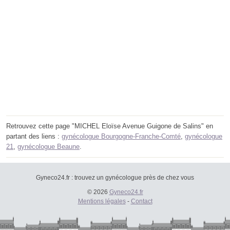
Retrouvez cette page "MICHEL Eloïse Avenue Guigone de Salins" en
partant des liens :
gynécologue Bourgogne-Franche-Comté
,
gynécologue
21
,
gynécologue Beaune
.
Gyneco24.fr : trouvez un gynécologue près de chez vous
© 2026
Gyneco24.fr
Mentions légales
-
Contact