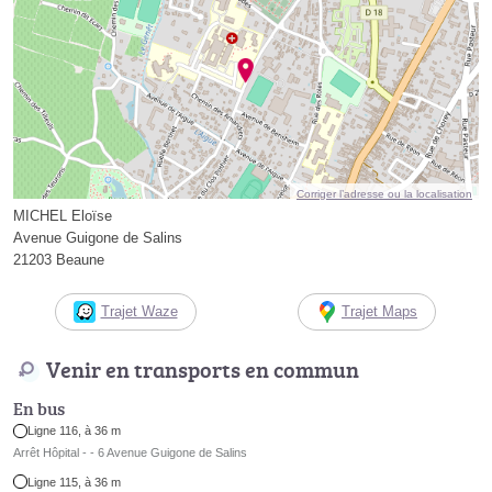
Corriger l’adresse ou la localisation
MICHEL Eloïse
Avenue Guigone de Salins
21203 Beaune
Trajet Waze
Trajet Maps
Venir en transports en commun
En bus
Ligne 116, à 36 m
Arrêt Hôpital - - 6 Avenue Guigone de Salins
Ligne 115, à 36 m