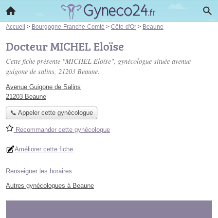
Accueil
>
Bourgogne-Franche-Comté
>
Côte-d'Or
>
Beaune
Docteur MICHEL Eloïse
Cette fiche présente "MICHEL Eloïse", gynécologue située
avenue
guigone de salins
, 21203 Beaune.
Avenue Guigone de Salins
21203 Beaune
📞 Appeler cette gynécologue
Recommander cette gynécologue
Améliorer cette fiche
Renseigner les horaires
Autres gynécologues à Beaune