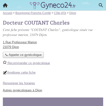
Accueil
>
Bourgogne-Franche-Comté
>
Côte-d'Or
>
Dijon
Docteur COUTANT Charles
Cette fiche présente "COUTANT Charles", gynécologue située
rue
professeur marion
, 21079 Dijon.
1 Rue Professeur Marion
21079 Dijon
📞 Appeler ce gynécologue
Recommander ce gynécologue
Améliorer cette fiche
Renseigner les horaires
Autres gynécologues à Dijon