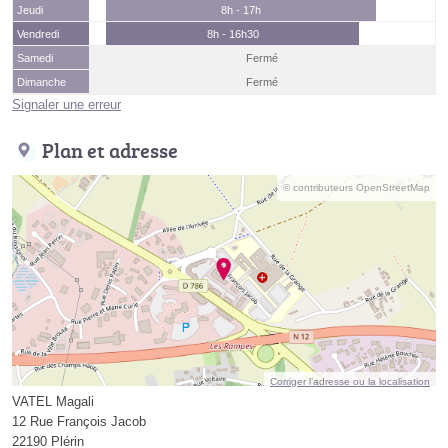
Jeudi
8h - 17h
Vendredi
8h - 16h30
Samedi
Fermé
Dimanche
Fermé
Signaler une erreur
Plan et adresse
© contributeurs OpenStreetMap
Corriger l’adresse ou la localisation
VATEL Magali
12 Rue François Jacob
22190 Plérin