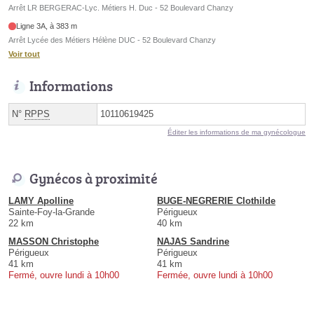
Arrêt LR BERGERAC-Lyc. Métiers H. Duc - 52 Boulevard Chanzy
Ligne 3A, à 383 m
Arrêt Lycée des Métiers Hélène DUC - 52 Boulevard Chanzy
Voir tout
Informations
N°
RPPS
10110619425
Éditer les informations de ma gynécologue
Gynécos à proximité
LAMY Apolline
BUGE-NEGRERIE Clothilde
Sainte-Foy-la-Grande
Périgueux
22 km
40 km
MASSON Christophe
NAJAS Sandrine
Périgueux
Périgueux
41 km
41 km
Fermé, ouvre lundi à 10h00
Fermée, ouvre lundi à 10h00