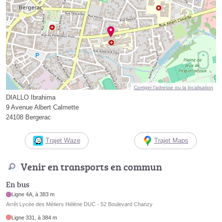
Corriger l’adresse ou la localisation
DIALLO Ibrahima
9 Avenue Albert Calmette
24108 Bergerac
Trajet Waze
Trajet Maps
Venir en transports en commun
En bus
Ligne 4A, à 383 m
Arrêt Lycée des Métiers Hélène DUC - 52 Boulevard Chanzy
Ligne 331, à 384 m