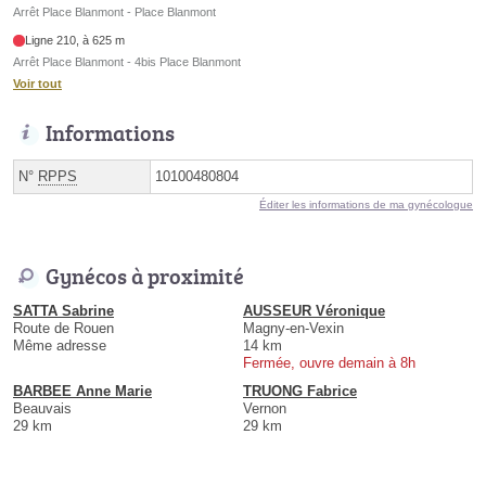
Arrêt Place Blanmont - Place Blanmont
Ligne 210, à 625 m
Arrêt Place Blanmont - 4bis Place Blanmont
Voir tout
Informations
N°
RPPS
10100480804
Éditer les informations de ma gynécologue
Gynécos à proximité
SATTA Sabrine
AUSSEUR Véronique
Route de Rouen
Magny-en-Vexin
Même adresse
14 km
Fermée, ouvre demain à 8h
BARBEE Anne Marie
TRUONG Fabrice
Beauvais
Vernon
29 km
29 km