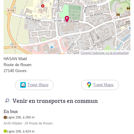
Corriger l’adresse ou la localisation
HASAN Waël
Route de Rouen
27140 Gisors
Trajet Waze
Trajet Maps
Venir en transports en commun
En bus
Ligne 206, à 260 m
Arrêt Hôpital - 29 Route de Rouen
Ligne 208, à 624 m