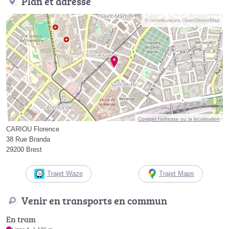
Plan et adresse
© contributeurs OpenStreetMap
Corriger l’adresse ou la localisation
CARIOU Florence
38 Rue Branda
29200 Brest
Trajet Waze
Trajet Maps
Venir en transports en commun
En tram