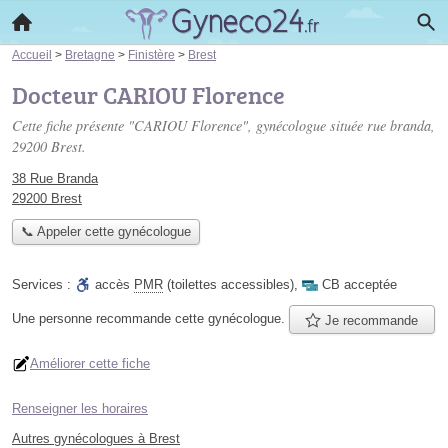
Accueil
>
Bretagne
>
Finistère
>
Brest
Docteur CARIOU Florence
Cette fiche présente "CARIOU Florence", gynécologue située
rue branda
,
29200 Brest.
38 Rue Branda
29200 Brest
📞 Appeler cette gynécologue
Services :
accès
PMR
(toilettes accessibles)
,
CB acceptée
Une personne
recommande
cette gynécologue.
Je recommande
Améliorer cette fiche
Renseigner les horaires
Autres gynécologues à Brest