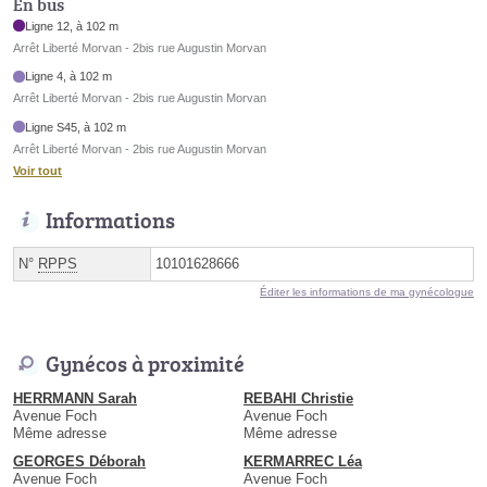
En bus
Ligne 12, à 102 m
Arrêt Liberté Morvan - 2bis rue Augustin Morvan
Ligne 4, à 102 m
Arrêt Liberté Morvan - 2bis rue Augustin Morvan
Ligne S45, à 102 m
Arrêt Liberté Morvan - 2bis rue Augustin Morvan
Voir tout
Informations
N°
RPPS
10101628666
Éditer les informations de ma gynécologue
Gynécos à proximité
HERRMANN Sarah
REBAHI Christie
Avenue Foch
Avenue Foch
Même adresse
Même adresse
GEORGES Déborah
KERMARREC Léa
Avenue Foch
Avenue Foch