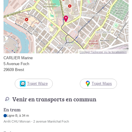
Corriger l’adresse ou la localisation
CARLIER Marine
5 Avenue Foch
29609 Brest
Trajet Waze
Trajet Maps
Venir en transports en commun
En tram
Ligne B, à 34 m
Arrêt CHU Morvan - 2 avenue Maréchal Foch