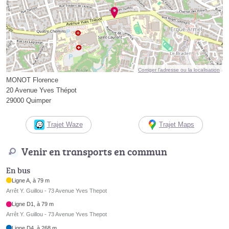
Corriger l’adresse ou la localisation
MONOT Florence
20 Avenue Yves Thépot
29000 Quimper
Trajet Waze
Trajet Maps
Venir en transports en commun
En bus
Ligne A, à 79 m
Arrêt Y. Guillou - 73 Avenue Yves Thepot
Ligne D1, à 79 m
Arrêt Y. Guillou - 73 Avenue Yves Thepot
Ligne D4, à 268 m