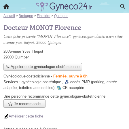
Accueil
>
Bretagne
>
Finistère
>
Quimper
Docteur MONOT Florence
Cette fiche présente "MONOT Florence", gynécologue-obstétricien situé
avenue yves thépot
, 29000 Quimper.
20 Avenue Yves Thépot
29000 Quimper
📞 Appeler cette gynécologue-obstétricienne
Gynécologue-obstétricienne
-
Fermée, ouvre à 8h
Services :
gynécologie obstétrique
,
accès
PMR
(parking, entrée
adaptée, toilettes accessibles)
,
CB acceptée
Une personne
recommande
cette gynécologue-obstétricienne.
Je recommande
Améliorer cette fiche