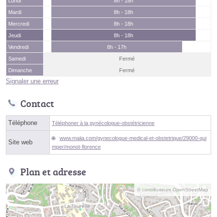
Lundi
8h - 18h
Mardi
8h - 18h
Mercredi
8h - 18h
Jeudi
8h - 18h
Vendredi
8h - 17h
Samedi
Fermé
Dimanche
Fermé
Signaler une erreur
Contact
Téléphone
Téléphoner à la gynécologue-obstétricienne
www.maiia.com/gynecologue-medical-et-obstetrique/29000-qui
Site web
mper/monot-florence
Plan et adresse
© contributeurs OpenStreetMap