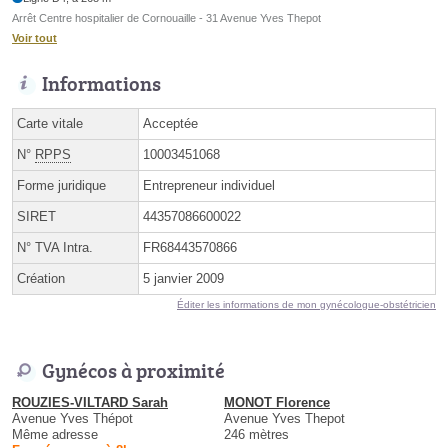
Arrêt Centre hospitalier de Cornouaille - 31 Avenue Yves Thepot
Voir tout
Informations
Carte vitale
Acceptée
N°
RPPS
10003451068
Forme juridique
Entrepreneur individuel
SIRET
44357086600022
N° TVA Intra.
FR68443570866
Création
5 janvier 2009
Éditer les informations de mon gynécologue-obstétricien
Gynécos à proximité
ROUZIES-VILTARD Sarah
MONOT Florence
Avenue Yves Thépot
Avenue Yves Thepot
Même adresse
246 mètres