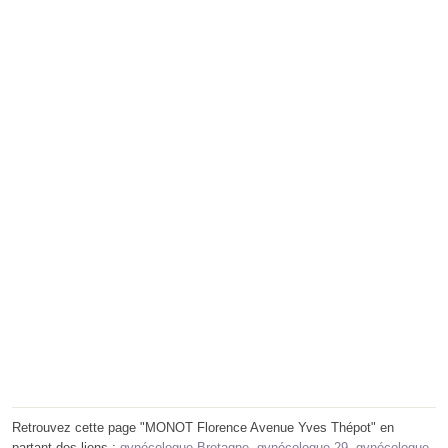
Retrouvez cette page "MONOT Florence Avenue Yves Thépot" en
partant des liens :
gynécologue Bretagne
,
gynécologue 29
,
gynécologue