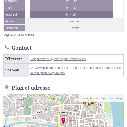
Mercredi
9h - 18h
Jeudi
9h - 18h
Vendredi
9h - 18h
Samedi
Fermé
Dimanche
Fermé
Signaler une erreur
Contact
Téléphone
Téléphoner au gynécologue-obstétricien
www.dr-pietri-esthetique.fr/consultation-medecine-esthetique-d
Site web
octeur-pietri-avignon.html
Plan et adresse
© contributeurs OpenStreetMap