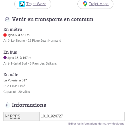
Trajet Waze
Trajet Maps
Venir en transports en commun
En métro
Ligne A, à 431 m
Arrêt Le Blosne - 22 Place Jean Normand
En bus
Ligne 13, à 167 m
Arrêt Hôpital Sud - 8 Parc des Balkans
En vélo
La Poterie, à 817 m
Rue Emile Littré
Capacité : 20 vélos
Informations
N°
RPPS
10101924727
Éditer les informations de ma gynécologue