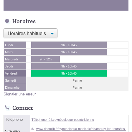
Horaires
Lundi
9h - 16h45
Mardi
9h - 16h45
Mercredi
9h - 12h
Jeudi
9h - 16h45
Vendredi
9h - 16h45
Samedi
Fermé
Dimanche
Fermé
Signaler une erreur
Contact
Téléphone
Téléphoner à la gynécologue-obstétricienne
www.doctolib.fr/gynecologue-medicale/chambray-les-tours/iris-
Site web