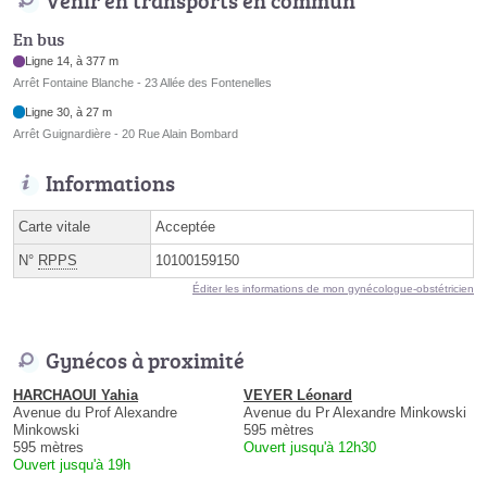
Venir en transports en commun
En bus
Ligne 14, à 377 m
Arrêt Fontaine Blanche - 23 Allée des Fontenelles
Ligne 30, à 27 m
Arrêt Guignardière - 20 Rue Alain Bombard
Informations
Carte vitale
Acceptée
N°
RPPS
10100159150
Éditer les informations de mon gynécologue-obstétricien
Gynécos à proximité
HARCHAOUI Yahia
VEYER Léonard
Avenue du Prof Alexandre
Avenue du Pr Alexandre Minkowski
Minkowski
595 mètres
595 mètres
Ouvert jusqu'à 12h30
Ouvert jusqu'à 19h