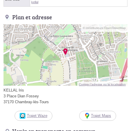
kellal
Plan et adresse
© contributeurs OpenStreetMap
Corriger l’adresse ou la localisation
KELLAL Iris
3 Place Dian Fossey
37170 Chambray-lès-Tours
Trajet Waze
Trajet Maps