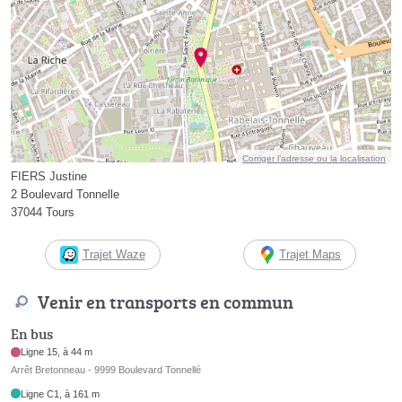
Corriger l’adresse ou la localisation
FIERS Justine
2 Boulevard Tonnelle
37044 Tours
Trajet Waze
Trajet Maps
Venir en transports en commun
En bus
Ligne 15, à 44 m
Arrêt Bretonneau - 9999 Boulevard Tonnellé
Ligne C1, à 161 m