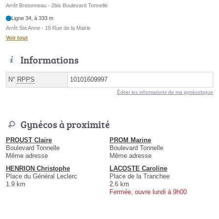
Arrêt Bretonneau - 2bis Boulevard Tonnellé
Ligne 34, à 333 m
Arrêt Ste Anne - 18 Rue de la Mairie
Voir tout
Informations
N°
RPPS
10101609997
Éditer les informations de ma gynécologue
Gynécos à proximité
PROUST Claire
PROM Marine
Boulevard Tonnelle
Boulevard Tonnelle
Même adresse
Même adresse
HENRION Christophe
LACOSTE Caroline
Place du Général Leclerc
Place de la Tranchee
1.9 km
2.6 km
Fermée, ouvre lundi à 9h00