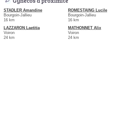
Gynécos à proximité
STADLER Amandine
ROMESTAING Lucile
Bourgoin-Jallieu
Bourgoin-Jallieu
16 km
16 km
LAZZARON Laetitia
MATHONNET Alix
Voiron
Voiron
24 km
24 km