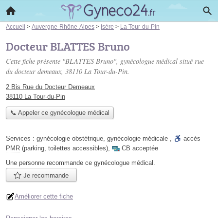
Accueil
>
Auvergne-Rhône-Alpes
>
Isère
>
La Tour-du-Pin
Docteur BLATTES Bruno
Cette fiche présente "BLATTES Bruno", gynécologue médical situé
rue
du docteur demeaux
, 38110 La Tour-du-Pin.
2 Bis Rue du Docteur Demeaux
38110 La Tour-du-Pin
📞 Appeler ce gynécologue médical
Services :
gynécologie obstétrique
,
gynécologie médicale
,
accès
PMR
(parking, toilettes accessibles)
,
CB acceptée
Une personne
recommande
ce gynécologue médical.
Je recommande
Améliorer cette fiche