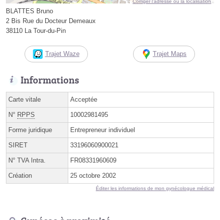
Corriger l’adresse ou la localisation
BLATTES Bruno
2 Bis Rue du Docteur Demeaux
38110 La Tour-du-Pin
Trajet Waze
Trajet Maps
Informations
Carte vitale
Acceptée
N°
RPPS
10002981495
Forme juridique
Entrepreneur individuel
SIRET
33196060900021
N° TVA Intra.
FR08331960609
Création
25 octobre 2002
Éditer les informations de mon gynécologue médical