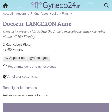
Accueil
>
Auvergne-Rhône-Alpes
>
Loire
>
Firminy
Docteur LANGERON Anne
Cette fiche présente "LANGERON Anne", gynécologue située
rue robert
ploton
, 42700 Firminy.
2 Rue Robert Ploton
42700 Firminy
📞 Appeler cette gynécologue
Recommander cette gynécologue
Améliorer cette fiche
Renseigner les horaires
Autres gynécologues à Firminy