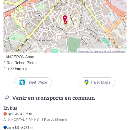
Corriger l’adresse ou la localisation
LANGERON Anne
2 Rue Robert Ploton
42700 Firminy
Trajet Waze
Trajet Maps
Venir en transports en commun
En bus
Ligne 33, à 106 m
Arrêt HOPITAL FIRMINY - 3 Rue de l'Eternité
Ligne M1, à 273 m