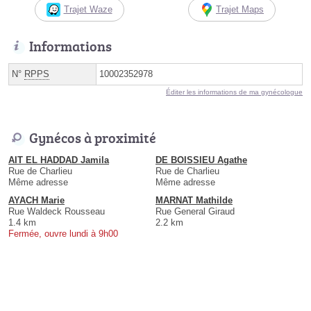
Trajet Waze
Trajet Maps
Informations
N°
RPPS
10002352978
Éditer les informations de ma gynécologue
Gynécos à proximité
AIT EL HADDAD Jamila
DE BOISSIEU Agathe
Rue de Charlieu
Rue de Charlieu
Même adresse
Même adresse
AYACH Marie
MARNAT Mathilde
Rue Waldeck Rousseau
Rue General Giraud
1.4 km
2.2 km
Fermée, ouvre lundi à 9h00