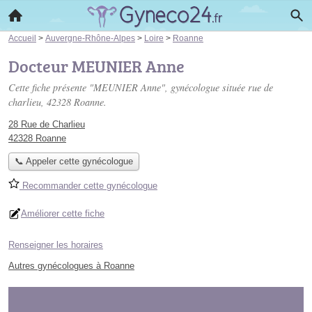
Accueil
>
Auvergne-Rhône-Alpes
>
Loire
>
Roanne
Docteur MEUNIER Anne
Cette fiche présente "MEUNIER Anne", gynécologue située
rue de
charlieu
, 42328 Roanne.
28 Rue de Charlieu
42328 Roanne
📞 Appeler cette gynécologue
Recommander cette gynécologue
Améliorer cette fiche
Renseigner les horaires
Autres gynécologues à Roanne