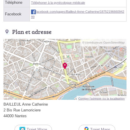
Téléphone
Téléphoner à la gynécologue médicale
facebook.com/pages/Bailleul-Anne-Catherine/18752196660942
Facebook
99
Plan et adresse
© contributeurs OpenStreetMap
Corriger l’adresse ou la localisation
BAILLEUL Anne Catherine
2 Bis Rue Lamoriciere
44000 Nantes
Trajet Waze
Trajet Maps