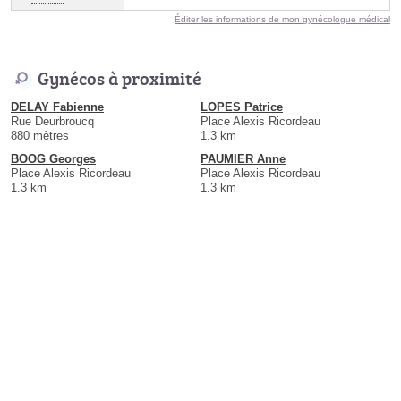
Éditer les informations de mon gynécologue médical
Gynécos à proximité
DELAY Fabienne
LOPES Patrice
Rue Deurbroucq
Place Alexis Ricordeau
880 mètres
1.3 km
BOOG Georges
PAUMIER Anne
Place Alexis Ricordeau
Place Alexis Ricordeau
1.3 km
1.3 km