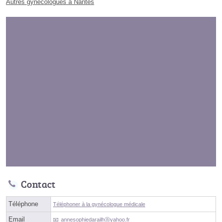
Autres gynécologues à Nantes
Contact
Téléphone
Téléphoner à la gynécologue médicale
Email
annesophiedarailhⓐyahoo.fr