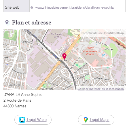
Site web
www.cliniquejulesverne.fr/praticiens/darailh-anne-sophie/
Plan et adresse
© contributeurs OpenStreetMap
Corriger l’adresse ou la localisation
D'ARAILH Anne Sophie
2 Route de Paris
44300 Nantes
Trajet Waze
Trajet Maps