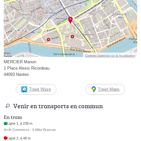
Corriger l’adresse ou la localisation
MERCIER Manon
1 Place Alexis Ricordeau
44093 Nantes
Trajet Waze
Trajet Maps
Venir en transports en commun
En tram
Ligne 1, à 238 m
Arrêt Commerce - 6 Allée Brancas
Ligne 2, à 48 m