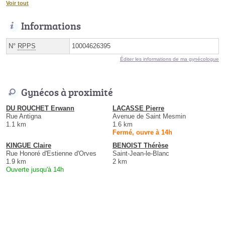
Voir tout
Informations
N°
RPPS
10004626395
Éditer les informations de ma gynécologue
Gynécos à proximité
DU ROUCHET Erwann
LACASSE Pierre
Rue Antigna
Avenue de Saint Mesmin
1.1 km
1.6 km
Fermé, ouvre à 14h
KINGUE Claire
BENOIST Thérèse
Rue Honoré d'Estienne d'Orves
Saint-Jean-le-Blanc
1.9 km
2 km
Ouverte jusqu'à 14h