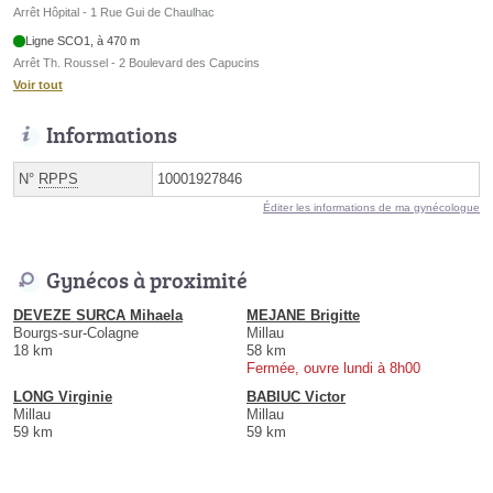
Arrêt Hôpital - 1 Rue Gui de Chaulhac
Ligne SCO1, à 470 m
Arrêt Th. Roussel - 2 Boulevard des Capucins
Voir tout
Informations
N°
RPPS
10001927846
Éditer les informations de ma gynécologue
Gynécos à proximité
DEVEZE SURCA Mihaela
MEJANE Brigitte
Bourgs-sur-Colagne
Millau
18 km
58 km
Fermée, ouvre lundi à 8h00
LONG Virginie
BABIUC Victor
Millau
Millau
59 km
59 km