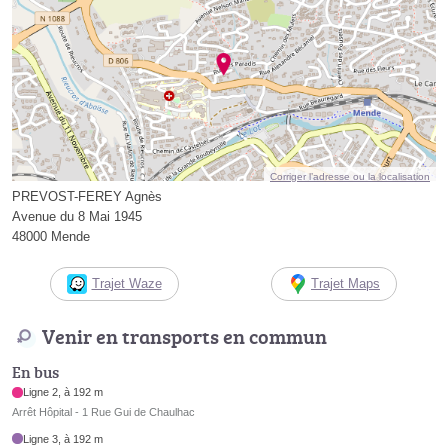
Corriger l’adresse ou la localisation
PREVOST-FEREY Agnès
Avenue du 8 Mai 1945
48000 Mende
Trajet Waze
Trajet Maps
Venir en transports en commun
En bus
Ligne 2, à 192 m
Arrêt Hôpital - 1 Rue Gui de Chaulhac
Ligne 3, à 192 m