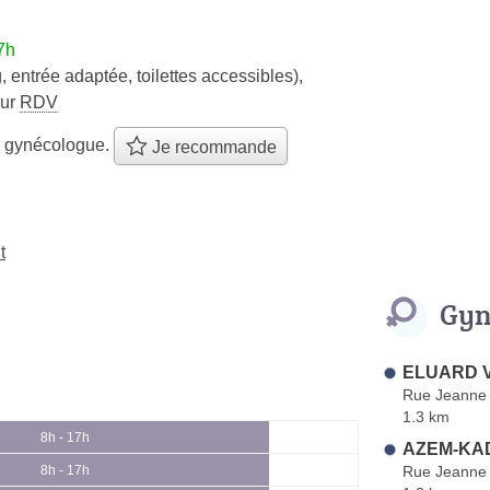
7h
, entrée adaptée, toilettes accessibles)
,
sur
RDV
e gynécologue.
Je recommande
t
Gyn
ELUARD V
Rue Jeanne 
1.3 km
8h - 17h
AZEM-KAD
Rue Jeanne 
8h - 17h