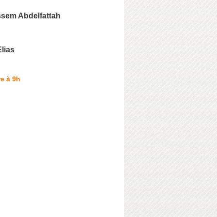
sem Abdelfattah
u
lias
e à 9h