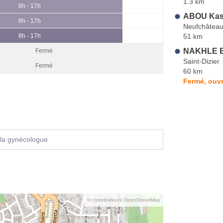
1.3 km
8h - 17h
ABOU Kas
8h - 17h
Neufchâtea
51 km
8h - 17h
NAKHLE E
Fermé
Saint-Dizier
Fermé
60 km
Fermé, ouvr
 la gynécologue
© contributeurs OpenStreetMap