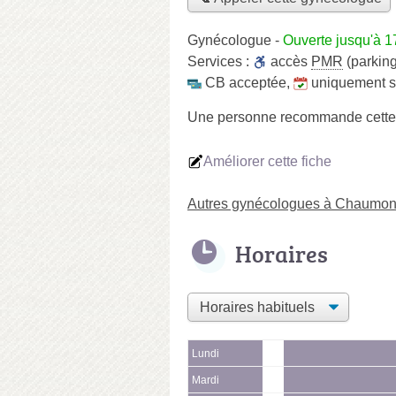
Gynécologue
-
Ouverte jusqu'à 1
Services :
accès
PMR
(parking
CB acceptée
,
uniquement 
Une personne
recommande
cett
Améliorer cette fiche
Autres gynécologues à Chaumon
Horaires
Lundi
Mardi