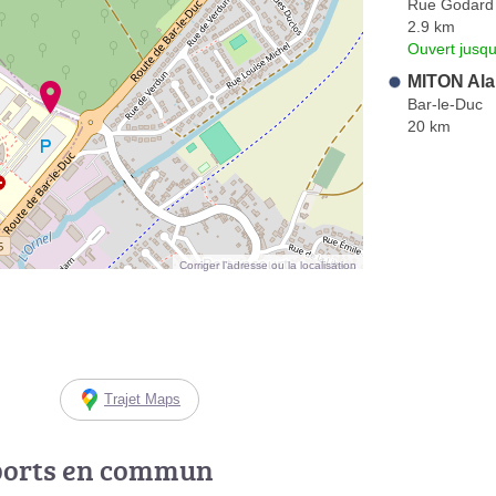
Rue Godard
2.9 km
Ouvert jusqu
MITON Ala
Bar-le-Duc
20 km
Corriger l’adresse ou la localisation
Trajet Maps
ports en commun