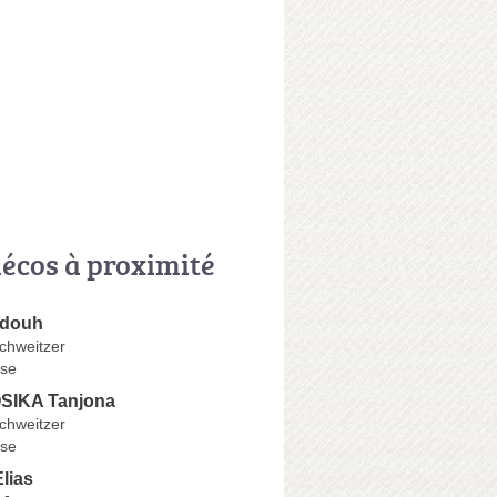
écos à proximité
douh
chweitzer
se
SIKA Tanjona
chweitzer
se
lias