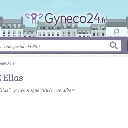
int-Dizier
 Elias
lias", gynécologue située
rue albert