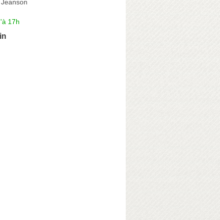
 Jeanson
'à 17h
in