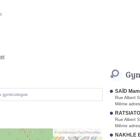
e
ier
Gyn
SAÏD Mam
u gynécologue
Rue Albert S
Même adres
RATSIATO
Rue Albert S
Même adres
© contributeurs OpenStreetMap
NAKHLE E