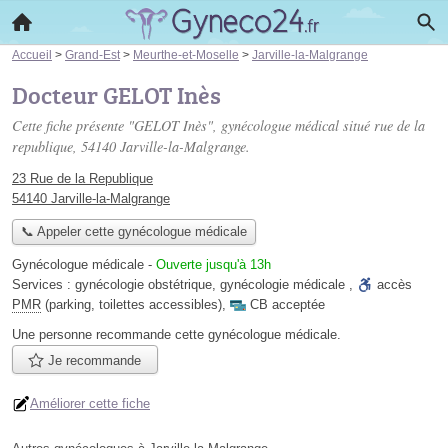
Accueil
>
Grand-Est
>
Meurthe-et-Moselle
>
Jarville-la-Malgrange
Docteur GELOT Inès
Cette fiche présente "GELOT Inès", gynécologue médical situé
rue de la
republique
, 54140 Jarville-la-Malgrange.
23 Rue de la Republique
54140 Jarville-la-Malgrange
📞 Appeler cette gynécologue médicale
Gynécologue médicale
-
Ouverte jusqu'à 13h
Services :
gynécologie obstétrique
,
gynécologie médicale
,
accès
PMR
(parking, toilettes accessibles)
,
CB acceptée
Une personne
recommande
cette gynécologue médicale.
Je recommande
Améliorer cette fiche