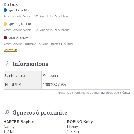
En bus
Ligne T2, à 61 m
Arrêt Jarville Mairie - 22 Rue de la République
Ligne 33, à 61 m
Arrêt Jarville Mairie - 22 Rue de la République
Corol, à 324 m
Arrêt Jarville Californie - 5 Rue Charles Gounod
Voir tout
Informations
Carte vitale
Acceptée
N°
RPPS
10002347085
Éditer les informations de mon gynécologue médical
Gynécos à proximité
HARTER Sophie
ROBINO Kelly
Nancy
Nancy
1.2 km
1.2 km