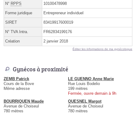
N°
RPPS
10100478998
Forme juridique
Entrepreneur individuel
SIRET
83419917600019
N° TVA Intra.
FR62834199176
Création
2 janvier 2018
Éditer les informations de ma gynécologue
Gynécos à proximité
ZEMB Patrick
LE GUENNO Anne Marie
Cours de la Bove
Rue Louis Bodelio
Même adresse
199 mètres
Fermée, ouvre demain à 9h
BOURRIQUEN Maude
QUESNEL Margot
Avenue de Choiseul
Avenue de Choiseul
780 mètres
780 mètres