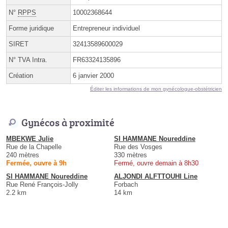
N°
RPPS
10002368644
Forme juridique
Entrepreneur individuel
SIRET
32413589600029
N° TVA Intra.
FR63324135896
Création
6 janvier 2000
Éditer les informations de mon gynécologue-obstétricien
Gynécos à proximité
MBEKWE Julie
SI HAMMANE Noureddine
Rue de la Chapelle
Rue des Vosges
240 mètres
330 mètres
Fermée, ouvre à 9h
Fermé, ouvre demain à 8h30
SI HAMMANE Noureddine
ALJONDI ALFTTOUHI Line
Rue René François-Jolly
Forbach
2.2 km
14 km