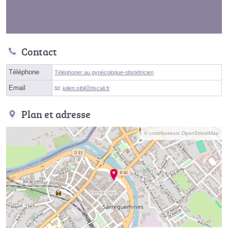
Contact
Téléphone
Téléphoner au gynécologue-obstétricien
Email
julien.sibilⓐtiscali.fr
Plan et adresse
© contributeurs OpenStreetMap