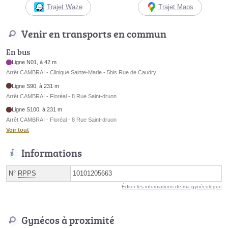
Trajet Waze
Trajet Maps
Venir en transports en commun
En bus
Ligne N01, à 42 m
Arrêt CAMBRAI - Clinique Sainte-Marie - 5bis Rue de Caudry
Ligne S90, à 231 m
Arrêt CAMBRAI - Floréal - 8 Rue Saint-druon
Ligne S100, à 231 m
Arrêt CAMBRAI - Floréal - 8 Rue Saint-druon
Voir tout
Informations
N°
RPPS
10101205663
Éditer les informations de ma gynécologue
Gynécos à proximité