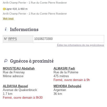
Arrêt Champ Perrier - 1 Rue du Comte Pierre Roederer
Ligne 418, à 460 m
Arrêt Champ Perrier - 1 Rue du Comte Pierre Roederer
Voir tout
Informations
N°
RPPS
10108273300
Éditer les informations de ma gynécologue
Gynécos à proximité
MOUSTEAU Abdallah
ALMASRI Fadi
Rue de Fresnay
Rue de la Poterne
Même adresse
475 mètres
Fermé, ouvre demain à 9h
ALDAYAA Bassel
MEHOBA Dehogbé
Avenue de Quakenbruck
Argentan
1.7 km
36 km
Fermé, ouvre demain à 8h30