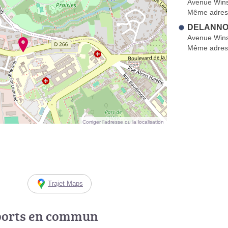
Avenue Wins
Même adres
DELANNO
Avenue Wins
Même adres
Corriger l’adresse ou la localisation
Trajet Maps
ports en commun