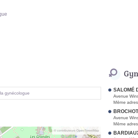
gue
Gyn
SALOMÉ D
 la gynécologue
Avenue Wins
Même adres
BROCHOT-
Avenue Wins
Même adres
© contributeurs OpenStreetMap
BARDIAUX