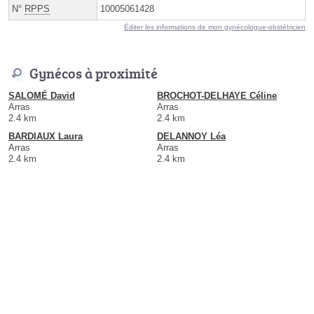
N°
RPPS
10005061428
Éditer les informations de mon gynécologue-obstétricien
Gynécos à proximité
SALOMÉ David
BROCHOT-DELHAYE Céline
Arras
Arras
2.4 km
2.4 km
BARDIAUX Laura
DELANNOY Léa
Arras
Arras
2.4 km
2.4 km