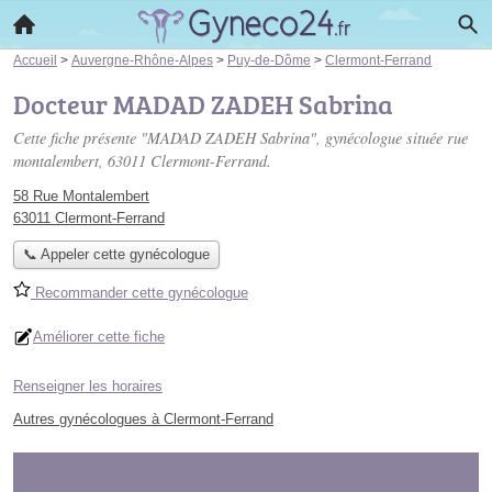
Accueil
>
Auvergne-Rhône-Alpes
>
Puy-de-Dôme
>
Clermont-Ferrand
Docteur MADAD ZADEH Sabrina
Cette fiche présente "MADAD ZADEH Sabrina", gynécologue située
rue
montalembert
, 63011 Clermont-Ferrand.
58 Rue Montalembert
63011 Clermont-Ferrand
📞 Appeler cette gynécologue
Recommander cette gynécologue
Améliorer cette fiche
Renseigner les horaires
Autres gynécologues à Clermont-Ferrand