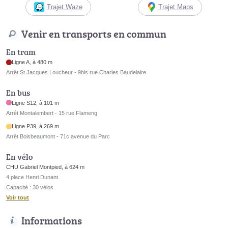
Trajet Waze
Trajet Maps
Venir en transports en commun
En tram
Ligne A, à 480 m
Arrêt St Jacques Loucheur - 9bis rue Charles Baudelaire
En bus
Ligne S12, à 101 m
Arrêt Montalembert - 15 rue Flameng
Ligne P39, à 269 m
Arrêt Boisbeaumont - 71c avenue du Parc
En vélo
CHU Gabriel Montpied, à 624 m
4 place Henri Dunant
Capacité : 30 vélos
Voir tout
Informations