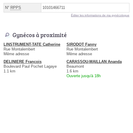
N°
RPPS
10101466711
Éditer les informations de ma gynécologue
Gynécos à proximité
LINSTRUMENT-TATE Catherine
SIRODOT Fanny
Rue Montalembert
Rue Montalembert
Même adresse
Même adresse
DELINIERE François
CARASSOU-MAILLAN Ananda
Boulevard Paul Pochet Lagaye
Beaumont
1.1 km
1.6 km
Ouverte jusqu'à 18h