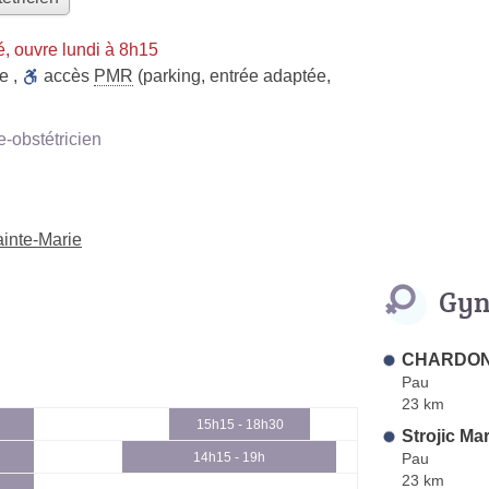
, ouvre lundi à 8h15
ue
,
accès
PMR
(parking, entrée adaptée,
obstétricien
inte-Marie
Gyn
CHARDON 
Pau
23 km
15h15 - 18h30
Strojic Ma
Pau
14h15 - 19h
23 km