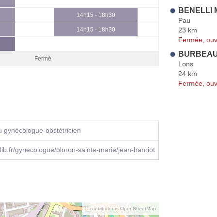
BENELLI M
14h15 - 18h30
Pau
23 km
14h15 - 18h30
Fermée, ouv
BURBEAU 
Fermé
Lons
24 km
Fermée, ouv
 gynécologue-obstétricien
ib.fr/gynecologue/oloron-sainte-marie/jean-hanriot
© contributeurs OpenStreetMap