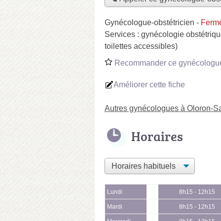
Gynécologue-obstétricien
-
Fermé
Services :
gynécologie obstétriq
toilettes accessibles)
Recommander ce gynécologue-
Améliorer cette fiche
Autres gynécologues à Oloron-Sa
Horaires
Lundi
8h15 - 12h15
Mardi
8h15 - 12h15