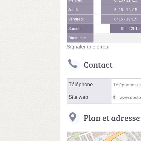
Mercredi
8h15 - 12h15
Jeudi
8h15 - 12h15
Vendredi
8h15 - 12h15
Samedi
9h - 12h15
Dimanche
Signaler une erreur
Contact
Téléphone
Téléphoner au
Site web
www.doctol
Plan et adresse