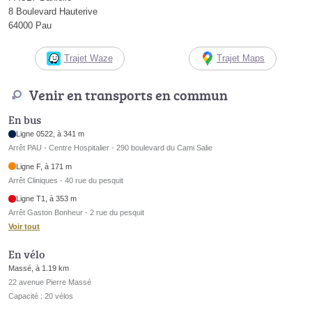
8 Boulevard Hauterive
64000 Pau
Trajet Waze
Trajet Maps
Venir en transports en commun
En bus
Ligne 0522, à 341 m
Arrêt PAU - Centre Hospitalier - 290 boulevard du Cami Salie
Ligne F, à 171 m
Arrêt Cliniques - 40 rue du pesquit
Ligne T1, à 353 m
Arrêt Gaston Bonheur - 2 rue du pesquit
Voir tout
En vélo
Massé, à 1.19 km
22 avenue Pierre Massé
Capacité : 20 vélos