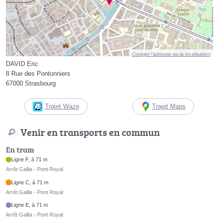
Corriger l’adresse ou la localisation
DAVID Eric
8 Rue des Pontonniers
67000 Strasbourg
Trajet Waze
Trajet Maps
Venir en transports en commun
En tram
Ligne F, à 71 m
Arrêt Gallia - Pont Royal
Ligne C, à 71 m
Arrêt Gallia - Pont Royal
Ligne E, à 71 m
Arrêt Gallia - Pont Royal