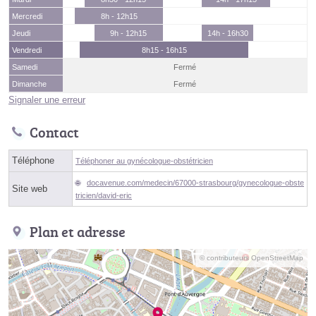
Mercredi
8h - 12h15
Jeudi
9h - 12h15
14h - 16h30
Vendredi
8h15 - 16h15
Samedi
Fermé
Dimanche
Fermé
Signaler une erreur
Contact
Téléphone
Téléphoner au gynécologue-obstétricien
docavenue.com/medecin/67000-strasbourg/gynecologue-obste
Site web
tricien/david-eric
Plan et adresse
© contributeurs OpenStreetMap