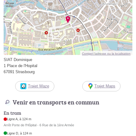
Corriger l’adresse ou la localisation
SIAT Dominique
1 Place de l'Hopital
67091 Strasbourg
Trajet Waze
Trajet Maps
Venir en transports en commun
En tram
Ligne A, à 124 m
Arrêt Porte de l'Hôpital - 6 Rue de la 1ère Armée
Ligne D, à 124 m