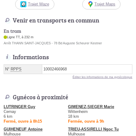
Trajet Waze
Trajet Maps
Venir en transports en commun
En tram
Ligne TT, à 232 m
Arrêt THANN SAINT-JACQUES - 78 Bd Auguste Scheurer Kestner
Informations
N°
RPPS
10002466968
Éditer les informations de ma gynécologue
Gynécos à proximité
LUTRINGER Guy
GIMENEZ-SIEGER Marie
Cernay
Wittenheim
6 km
18 km
Fermé, ouvre à 8h15
Fermée, ouvre à 9h
GUIHENEUF Antoine
TRIEU-ASSIRELLI Ngoc Tu
Mulhouse
Mulhouse