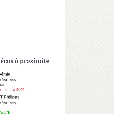
écos à proximité
émie
a Vernique
se
re lundi à 9h00
 Philippe
a Vernique
'à 17h