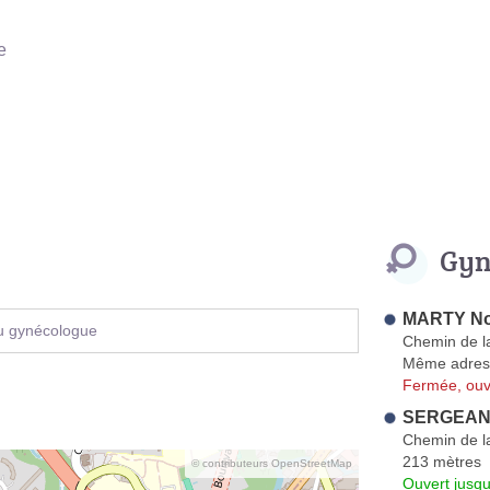
e
Gyn
MARTY No
u gynécologue
Chemin de l
Même adres
Fermée, ouv
SERGEANT
Chemin de l
213 mètres
© contributeurs OpenStreetMap
Ouvert jusqu