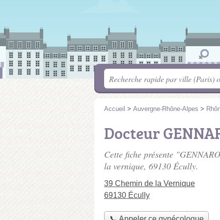
Accueil
>
Auvergne-Rhône-Alpes
>
Rhô
Docteur GENNAR
Cette fiche présente "GENNARO
la vernique
, 69130 Écully.
39 Chemin de la Vernique
69130 Écully
📞 Appeler ce gynécologue