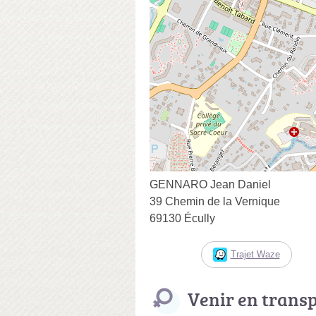
GENNARO Jean Daniel
39 Chemin de la Vernique
69130 Écully
Trajet Waze
Venir en trans