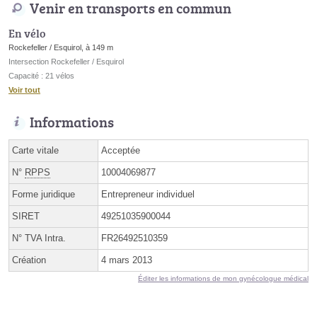
Venir en transports en commun
En vélo
Rockefeller / Esquirol, à 149 m
Intersection Rockefeller / Esquirol
Capacité : 21 vélos
Voir tout
Informations
Carte vitale
Acceptée
N°
RPPS
10004069877
Forme juridique
Entrepreneur individuel
SIRET
49251035900044
N° TVA Intra.
FR26492510359
Création
4 mars 2013
Éditer les informations de mon gynécologue médical