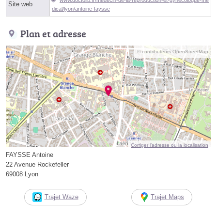
Site web
dical/lyon/antoine-faysse
Plan et adresse
© contributeurs OpenStreetMap
Corriger l’adresse ou la localisation
FAYSSE Antoine
22 Avenue Rockefeller
69008 Lyon
Trajet Waze
Trajet Maps