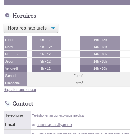
Horaires
Lundi
9h - 12h
14h - 18h
Mardi
9h - 12h
14h - 18h
Mercredi
9h - 12h
14h - 18h
Jeudi
9h - 12h
14h - 18h
Vendredi
9h - 12h
14h - 18h
Samedi
Fermé
Dimanche
Fermé
Signaler une erreur
Contact
Téléphone
Téléphoner au gynécologue médical
Email
antoinefaysseⓐyahoo.fr
www.doctolib.fr/medecin-de-la-reproduction-et-gynecologue-me