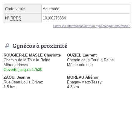
Carte vitale
Acceptée
N°
RPPS
10100276384
Éditer les informations de mon gynécologue-obstétricien
Gynécos à proximité
ROUGIER-LE MASLE Charlotte
OUZIEL Laurent
Chemin de la Tour la Reine
Chemin de la Tour la Reine
Même adresse
Même adresse
Ouverte jusqu'à 17h30
ZAOUI Jeanne
MOREAU Aliénor
Rue Jean Louis Grivaz
Épagny-Metz-Tessy
1.5 km
4.3 km