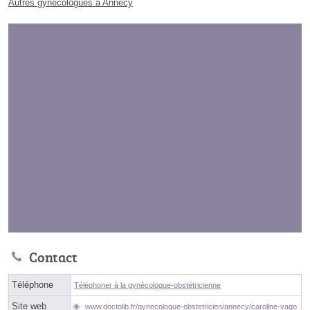
Autres gynécologues à Annecy
Contact
Téléphone
Téléphoner à la gynécologue-obstétricienne
Site web
www.doctolib.fr/gynecologue-obstetricien/annecy/caroline-vago