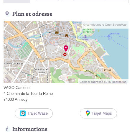
Plan et adresse
© contributeurs OpenStreetMap
Corriger l’adresse ou la localisation
VAGO Caroline
4 Chemin de la Tour la Reine
74000 Annecy
Trajet Waze
Trajet Maps
Informations