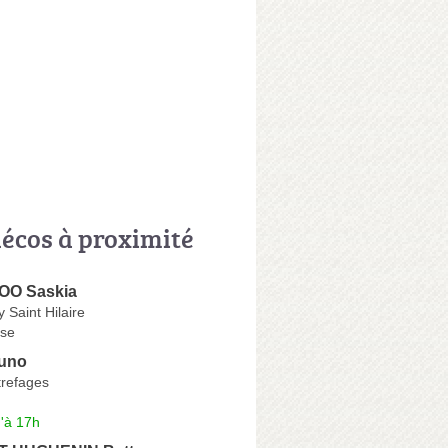
écos à proximité
O Saskia
 Saint Hilaire
se
uno
refages
'à 17h