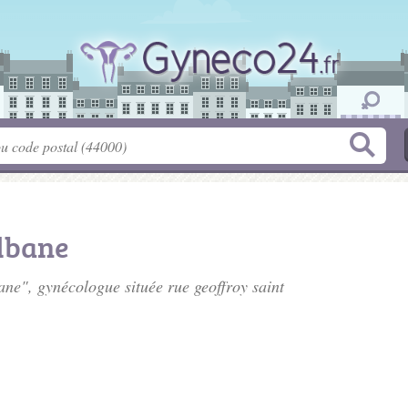
lbane
bane", gynécologue située
rue geoffroy saint