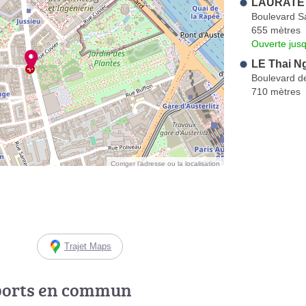
LAURATET
Boulevard S
655 mètres
Ouverte jus
LE Thai N
Boulevard de
710 mètres
Corriger l’adresse ou la localisation
Trajet Maps
ports en commun