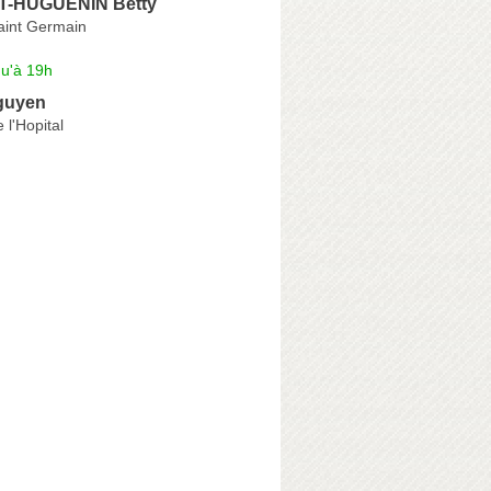
-HUGUENIN Betty
aint Germain
qu'à 19h
guyen
 l'Hopital