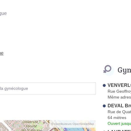
gue
me
Gyn
VENVERLO
 la gynécologue
Rue Geoffroy
Même adres
DEVAL Br
Rue de Quat
64 mètres
Ouvert jusqu
© contributeurs OpenStreetMap