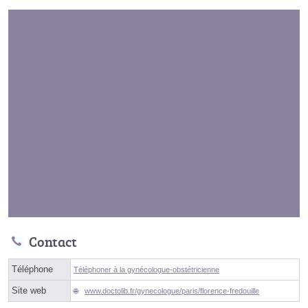
Contact
Téléphone
Téléphoner à la gynécologue-obstétricienne
Site web
www.doctolib.fr/gynecologue/paris/florence-fredouille