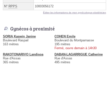
N°
RPPS
10003056172
Éditer les informations de mon gynécologue-obstétricien
Gynécos à proximité
SORIA Kaswin Janine
COHEN Emile
Boulevard Raspail
Boulevard du Montparnasse
163 mètres
195 mètres
Fermé, ouvre demain à 14h30
RAKOTONARIVO Landisoa
DABAN-LAGARRIGUE Catherine
Rue d'Assas
Rue d'Assas
365 mètres
495 mètres