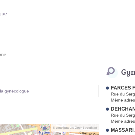
gue
ème
Gyn
FARGES F
 la gynécologue
Rue du Serg
Même adres
DEHGHANI 
Rue du Serg
Même adres
© contributeurs OpenStreetMap
MASSARI 