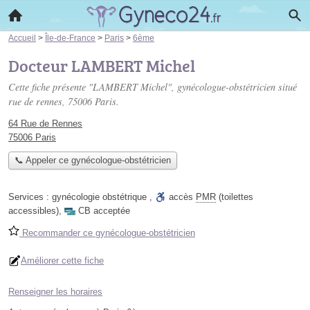
Accueil
>
Île-de-France
>
Paris
>
6ème
Docteur LAMBERT Michel
Cette fiche présente "LAMBERT Michel", gynécologue-obstétricien situé
rue de rennes
, 75006 Paris.
64 Rue de Rennes
75006 Paris
📞 Appeler ce gynécologue-obstétricien
Services :
gynécologie obstétrique
,
accès
PMR
(toilettes
accessibles)
,
CB acceptée
Recommander ce gynécologue-obstétricien
Améliorer cette fiche
Renseigner les horaires