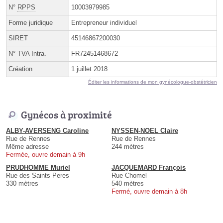
N°
RPPS
10003979985
Forme juridique
Entrepreneur individuel
SIRET
45146867200030
N° TVA Intra.
FR72451468672
Création
1 juillet 2018
Éditer les informations de mon gynécologue-obstétricien
Gynécos à proximité
ALBY-AVERSENG Caroline
NYSSEN-NOEL Claire
Rue de Rennes
Rue de Rennes
Même adresse
244 mètres
Fermée, ouvre demain à 9h
PRUDHOMME Muriel
JACQUEMARD François
Rue des Saints Peres
Rue Chomel
330 mètres
540 mètres
Fermé, ouvre demain à 8h